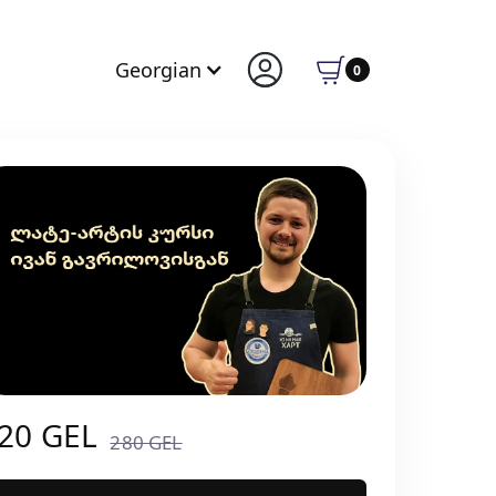
Georgian
0
20 GEL
280 GEL