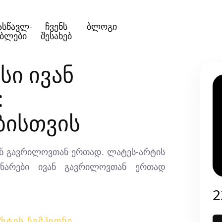
ასწავლ-
ჩვენს
ბლოგი
ებლები
შესახებ
სი ივან
:
ისთვის
ან გავრილოვთან ერთად. ლატეს-არტის
უნარები ივან გავრილოვთან ერთად
2
ᲠᲢᲘᲡ ᲩᲔᲛᲞᲘᲝᲜᲘ