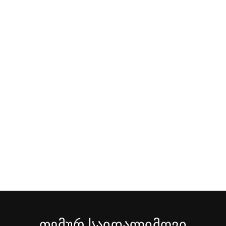
გაერთიანბა და მხარდაჭერა
თქვენ არ ისწავლით მარტო. გახდით
პროფესიონალური გაერთიანების ნაწილი,
ცოცხალი Q&A-სესიებით, მენტორების
მხარდაჭერით და წვდომით
თანამოაზრეებთან ყავის სამყაროში.
თემურ საიდალიმოვი