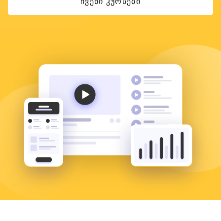
ᲩᲕᲔᲜᲘ ᲙᲣᲠᲡᲔᲑᲘ