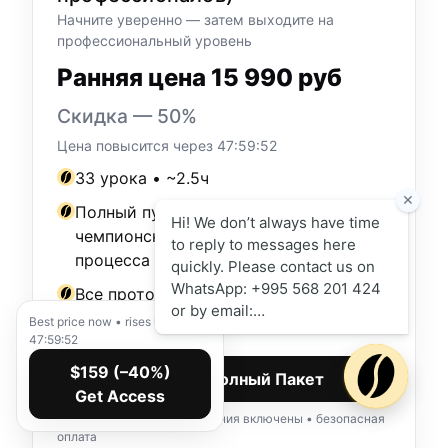
Начните уверенно — затем выходите на
профессиональный уровень
Ранняя цена 15 990 руб
Скидка — 50%
Цена повысится через
47:59:50
33 урока • ~2.5ч
Полный путь: от базы → к
чемпионскому уровню рабочего
процесса
Все протоколы и чек-листы из обоих
курсов
Best price now • rises in
47:59:50
$159 (–40%)
Получить Полный Пакет
Get Access
Доступ навсегда • обновления включены • безопасная
оплата